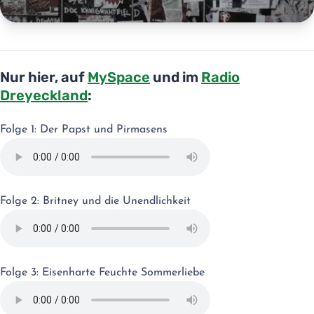
Die Dave und Veeck
Nur hier, auf
MySpace
und im
Radio
Show
Dreyeckland
:
Die einzige Radiosendung, die nackt
Folge 1: Der Papst und Pirmasens
moderiert wurde
Summer 2017
Folge 2: Britney und die Unendlichkeit
Folge 3: Eisenharte Feuchte Sommerliebe